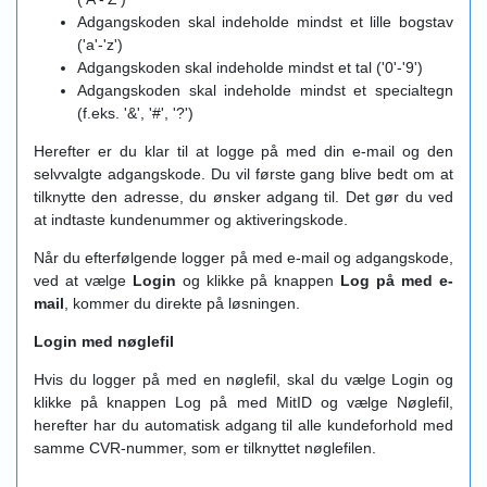
Adgangskoden skal indeholde mindst et lille bogstav
('a'-'z')
Adgangskoden skal indeholde mindst et tal ('0'-'9')
Adgangskoden skal indeholde mindst et specialtegn
(f.eks. '&', '#', '?')
Herefter er du klar til at logge på med din e-mail og den
selvvalgte adgangskode. Du vil første gang blive bedt om at
tilknytte den adresse, du ønsker adgang til. Det gør du ved
at indtaste kundenummer og aktiveringskode.
Når du efterfølgende logger på med e-mail og adgangskode,
ved at vælge
Login
og klikke på knappen
Log på med e-
mail
, kommer du direkte på løsningen.
Login med nøglefil
Hvis du logger på med en nøglefil, skal du vælge Login og
klikke på knappen Log på med MitID og vælge Nøglefil,
herefter har du automatisk adgang til alle kundeforhold med
samme CVR-nummer, som er tilknyttet nøglefilen.